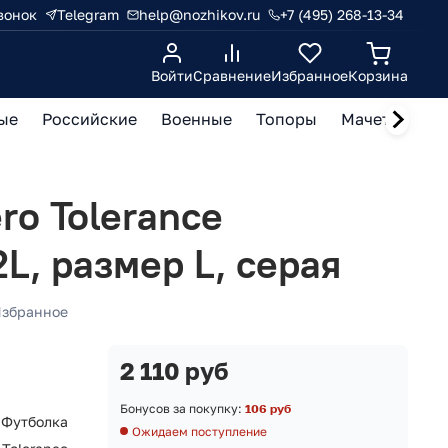
вонок
Telegram
help@nozhikov.ru
+7 (495) 268-13-34
Войти
Сравнение
Избранное
Корзина
ые
Российские
Военные
Топоры
Мачете, кукр
ro Tolerance
L, размер L, серая
збранное
2 110 руб
Бонусов за покупку:
106 руб
Футболка
Ожидаем поступление