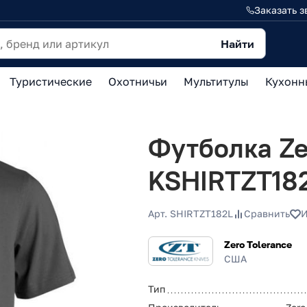
Заказать з
Найти
Туристические
Охотничьи
Мультитулы
Кухонн
Футболка Ze
KSHIRTZT182
Арт. SHIRTZT182L
Сравнить
И
Zero Tolerance
США
Тип