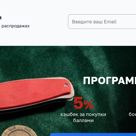
и
и распродажах
ПРОГРАМ
5
%
кэшбек за покупки
бо
баллами