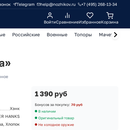
вонок
Telegram
help@nozhikov.ru
+7 (495) 268-13-34
Войти
Сравнение
Избранное
Корзина
ые
Российские
Военные
Топоры
Мачете, кукр
а»
нное
1 390 руб
Бонусов за покупку:
70 руб
Хэнк
В наличии
ER HANKS
Оригинальный товар
а, Хлопок
Не холодное оружие