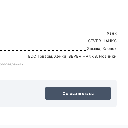
Хэнк
SEVER HANKS
Замша, Хлопок
EDC Товары
,
Хэнки
,
SEVER HANKS
,
Новинки
ции сведениях
Оставить отзыв