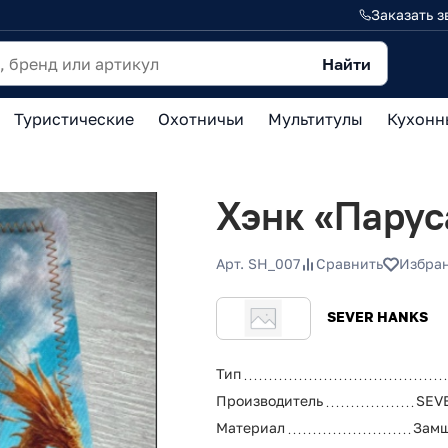
Заказать з
Найти
Туристические
Охотничьи
Мультитулы
Кухонн
Хэнк «Парус
Арт. SH_007
Сравнить
Избра
SEVER HANKS
Тип
Производитель
SEV
Материал
Замш