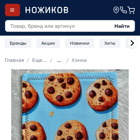
Найти
Бренды
Акции
Новинки
Хиты
Скл
Главная
Еще...
...
Хэнки