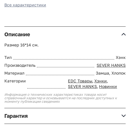
Все характеристики
Описание
Размер 16*14 см.
Тип
Хэнк
Производитель
SEVER HANKS
Материал
Замша, Хлопок
Категории
EDC Товары
,
Хэнки
,
SEVER HANKS
,
Новинки
Информация о технических характеристиках товара носит
справочный характер и основывается на последних доступных к
моменту публикации сведениях
Гарантия