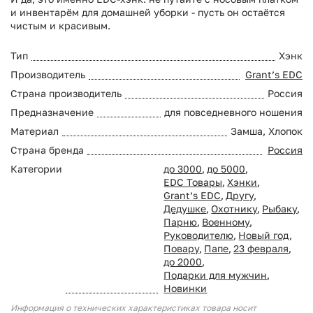
и инвентарём для домашней уборки - пусть он остаётся
чистым и красивым.
Тип
Хэнк
Производитель
Grant’s EDC
Страна производитель
Россия
Предназначение
для повседневного ношения
Материал
Замша, Хлопок
Страна бренда
Россия
Категории
до 3000
,
до 5000
,
EDC Товары
,
Хэнки
,
Grant’s EDC
,
Другу
,
Дедушке
,
Охотнику
,
Рыбаку
,
Парню
,
Военному
,
Руководителю
,
Новый год
,
Повару
,
Папе
,
23 февраля
,
до 2000
,
Подарки для мужчин
,
Новинки
Информация о технических характеристиках товара носит