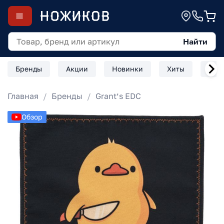
Найти
Бренды
Акции
Новинки
Хиты
Скл
Главная
Бренды
Grant’s EDC
Обзор