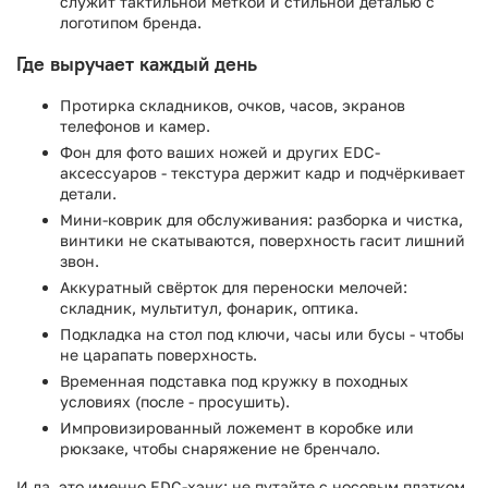
служит тактильной меткой и стильной деталью с
логотипом бренда.
Где выручает каждый день
Протирка складников, очков, часов, экранов
телефонов и камер.
Фон для фото ваших ножей и других EDC-
аксессуаров - текстура держит кадр и подчёркивает
детали.
Мини-коврик для обслуживания: разборка и чистка,
винтики не скатываются, поверхность гасит лишний
звон.
Аккуратный свёрток для переноски мелочей:
складник, мультитул, фонарик, оптика.
Подкладка на стол под ключи, часы или бусы - чтобы
не царапать поверхность.
Временная подставка под кружку в походных
условиях (после - просушить).
Импровизированный ложемент в коробке или
рюкзаке, чтобы снаряжение не бренчало.
И да, это именно EDC-хэнк: не путайте с носовым платком