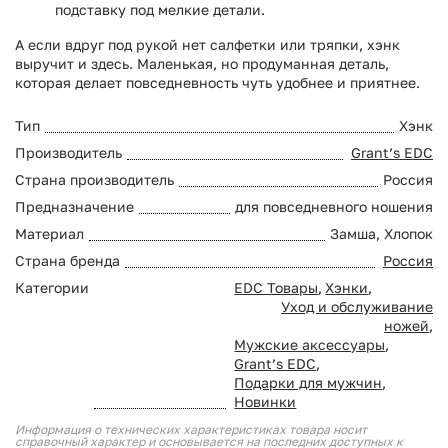
подставку под мелкие детали.
А если вдруг под рукой нет салфетки или тряпки, хэнк
выручит и здесь. Маленькая, но продуманная деталь,
которая делает повседневность чуть удобнее и приятнее.
Тип
Хэнк
Производитель
Grant’s EDC
Страна производитель
Россия
Предназначение
для повседневного ношения
Материал
Замша, Хлопок
Страна бренда
Россия
Категории
EDC Товары
,
Хэнки
,
Уход и обслуживание
ножей
,
Мужские аксессуары
,
Grant’s EDC
,
Подарки для мужчин
,
Новинки
Информация о технических характеристиках товара носит
справочный характер и основывается на последних доступных к