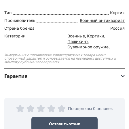
Тип
Кортик
Производитель
Военный антиквариат
Страна бренда
Россия
Категории
Военные
,
Кортики
,
Пашихинъ
,
Сувенирное оружие
,
Информация о технических характеристиках товара носит
справочный характер и основывается на последних доступных к
моменту публикации сведениях
Гарантия
По оценкам 0 человек
Оставить отзыв