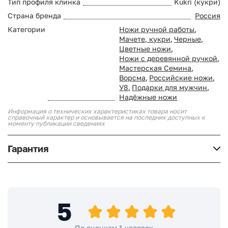
Тип профиля клинка
Kukri (кукри)
Страна бренда
Россия
Категории
Ножи ручной работы
,
Мачете, кукри
,
Черные
,
Цветные ножи
,
Ножи с деревянной ручкой
,
Мастерская Семина
,
Ворсма
,
Российские ножи
,
У8
,
Подарки для мужчин
,
Надёжные ножи
Информация о технических характеристиках товара носит
справочный характер и основывается на последних доступных к
моменту публикации сведениях
Гарантия
5
По оценкам 1 человек