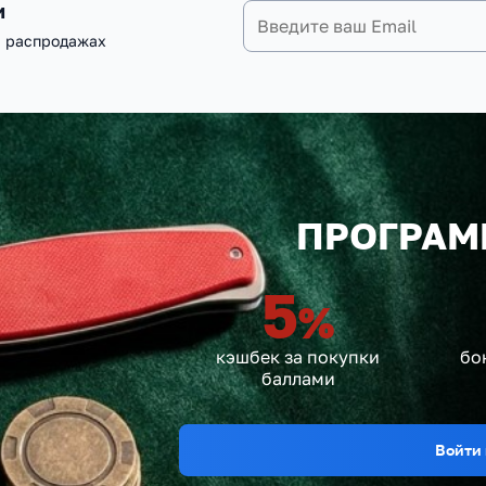
и
и распродажах
ПРОГРАМ
5
%
кэшбек за покупки
бо
баллами
Войти 