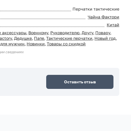
Перчатки тактические
Чайна Фактори
Китай
 аксессуары
,
Военному
,
Руководителю
,
Другу
,
Повару
,
actory
,
Дедушке
,
Папе
,
Тактические перчатки
,
Новый год
,
 для мужчин
,
Новинки
,
Товары со скидкой
ции сведениях
Оставить отзыв