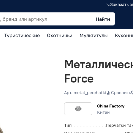
Заказать з
Найти
Туристические
Охотничьи
Мультитулы
Кухонн
Металлическ
Force
Арт. metal_perchatki
Сравнить
China Factory
Китай
Тип
Перчатки та