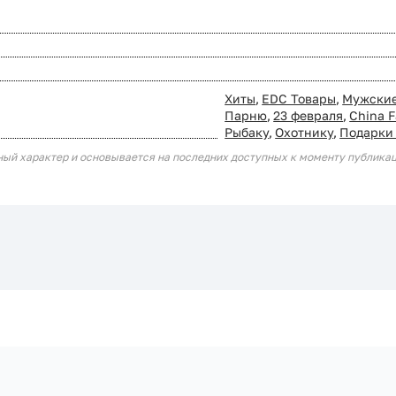
Хиты
,
EDC Товары
,
Мужские
Парню
,
23 февраля
,
China F
Рыбаку
,
Охотнику
,
Подарки
ный характер и основывается на последних доступных к моменту публика