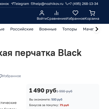
вонок
Telegram
help@nozhikov.ru
+7 (495) 268-13-34
Войти
Сравнение
Избранное
Корзина
ые
Российские
Военные
Топоры
Мачете, кукр
ая перчатка Black
Избранное
1 490 руб
1 990 руб
Вы экономите:
500 руб
ктические
Бонусов за покупку:
75 руб