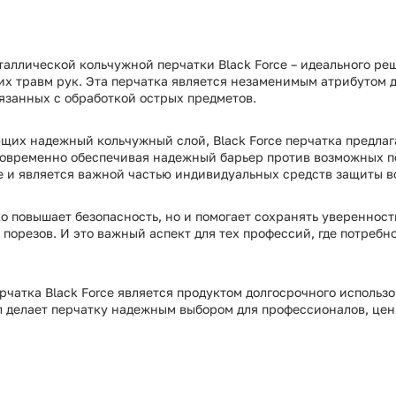
таллической кольчужной перчатки Black Force – идеального ре
гих травм рук. Эта перчатка является незаменимым атрибутом д
язанных с обработкой острых предметов.
щих надежный кольчужный слой, Black Force перчатка предлаг
новременно обеспечивая надежный барьер против возможных по
 и является важной частью индивидуальных средств защиты во
о повышает безопасность, но и помогает сохранять уверенность
 порезов. И это важный аспект для тех профессий, где потребн
ерчатка Black Force является продуктом долгосрочного испол
л делает перчатку надежным выбором для профессионалов, цен