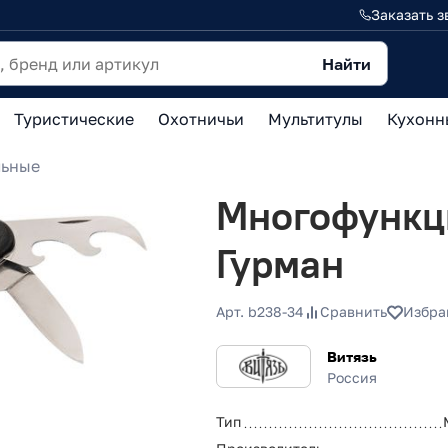
Заказать з
Найти
Туристические
Охотничьи
Мультитулы
Кухонн
льные
Многофункци
Гурман
Арт. b238-34
Сравнить
Избра
Витязь
Россия
Тип