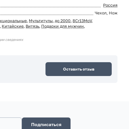
Россия
Чехол, Нож
кциональные
,
Мультитулы
,
до 2000
,
8Cr13MoV
,
,
Китайские
,
Витязь
,
Подарки для мужчин
,
ции сведениях
Оставить отзыв
Подписаться