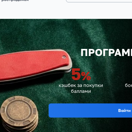
ПРОГРАМ
5
%
кэшбек за покупки
бо
баллами
Войти 