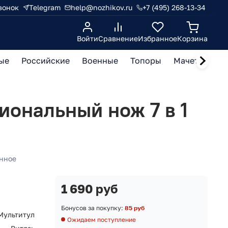
вонок
Telegram
help@nozhikov.ru
+7 (495) 268-13-34
Войти
Сравнение
Избранное
Корзина
ые
Российские
Военные
Топоры
Мачете, кукр
ональный нож 7 в 1
нное
1 690 руб
Бонусов за покупку:
85 руб
Мультитул
Ожидаем поступление