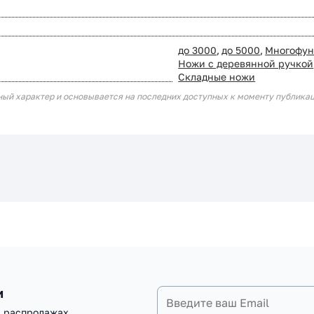
до 3000
,
до 5000
,
Многофун
Ножи с деревянной ручкой
Складные ножи
ный характер и основывается на последних доступных к моменту публика
и
и распродажах