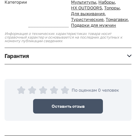
Категории
Мультитулы
,
Наборы
,
HX OUTDOORS
,
Топоры
,
Для выживания
,
Туристические
,
Томагавки
,
Подарки для мужчин
Информация о технических характеристиках товара носит
справочный характер и основывается на последних доступных к
моменту публикации сведениях
Гарантия
По оценкам 0 человек
Оставить отзыв