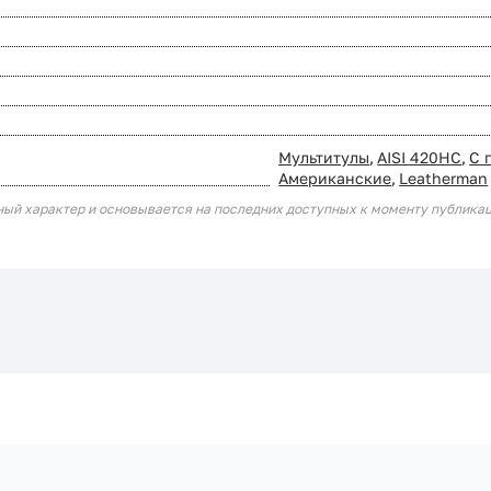
Мультитулы
,
AISI 420HC
,
С 
Американские
,
Leatherman
ный характер и основывается на последних доступных к моменту публика