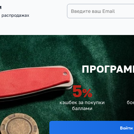
и
и распродажах
ПРОГРАМ
5
%
кэшбек за покупки
бо
баллами
Войти 