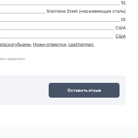
51
Stainless Steel (нержавеющая сталь)
10
США
США
плоскогубцами
,
Ножи-отвертки
,
Leatherman
,
ции сведениях
Оставить отзыв