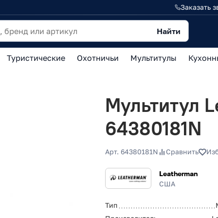
Заказать з
Найти
Туристические
Охотничьи
Мультитулы
Кухонн
Мультитул L
64380181N
Арт. 64380181N
Сравнить
Из
Leatherman
США
Тип