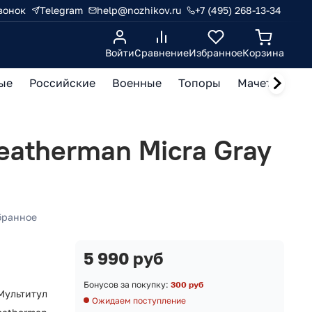
вонок
Telegram
help@nozhikov.ru
+7 (495) 268-13-34
Войти
Сравнение
Избранное
Корзина
ые
Российские
Военные
Топоры
Мачете, кукр
eatherman Micra Gray
бранное
5 990 руб
Бонусов за покупку:
300 руб
Мультитул
Ожидаем поступление