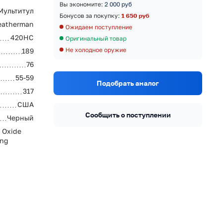
Вы экономите:
2 000 руб
Мультитул
Бонусов за покупку:
1 650 руб
eatherman
Ожидаем поступление
420HC
Оригинальный товар
Не холодное оружие
189
76
55-59
Подобрать аналог
317
США
Сообщить о поступлении
Черный
 Oxide
ing