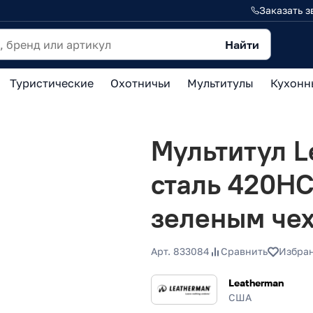
Заказать з
Найти
Туристические
Охотничьи
Мультитулы
Кухонн
Мультитул L
сталь 420НС
зеленым че
Арт. 833084
Сравнить
Избра
Leatherman
США