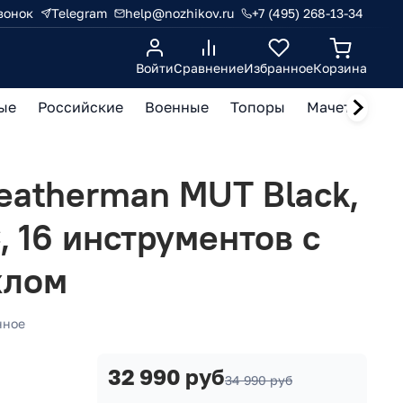
вонок
Telegram
help@nozhikov.ru
+7 (495) 268-13-34
Войти
Сравнение
Избранное
Корзина
ые
Российские
Военные
Топоры
Мачете, кукр
eatherman MUT Black,
, 16 инструментов с
хлом
нное
32 990 руб
34 990 руб