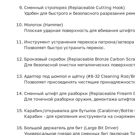
Сменный стропорез (Replaceable Cutting Hook)
Удобен для быстрого и безопасного разрезания ремн
Молоток (Hammer)
Плоская ударная поверхность для вбивания штифтов
Инструмент устранения перекоса патрона/затвора (B
Позволяет быстро устранить перекос.
Бронзовый скребок (Replaceable Bronze Carbon Scra
Для безопасной очистки металлических поверхност
Адаптер под шомпол и щётку (#8-32 Cleaning Rod/Br
Позволяет присоединять чистящие принадлежности
Сменный штифт для разборки (Replaceable Firearm 
Для точечной разборки оружия, демонтажа штифто
Карабин/открывалка для бутылок (Carabiner/Bottle 
Карабин - для крепления инструмента на снаряжени
Большой держатель для бит (Large Bit Driver)
Универсальное гнездо для сменных бит (включая To