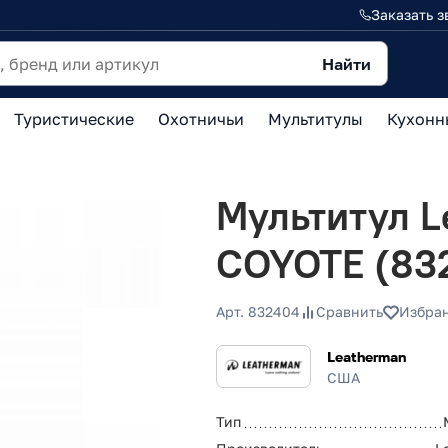
Заказать з
Найти
Туристические
Охотничьи
Мультитулы
Кухонн
Мультитул L
COYOTE (83
Арт. 832404
Сравнить
Избра
Leatherman
США
Тип