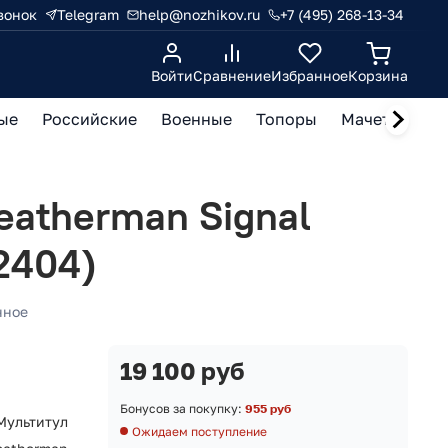
вонок
Telegram
help@nozhikov.ru
+7 (495) 268-13-34
Войти
Сравнение
Избранное
Корзина
ые
Российские
Военные
Топоры
Мачете, кукр
eatherman Signal
2404)
нное
19 100 руб
Бонусов за покупку:
955 руб
Мультитул
Ожидаем поступление