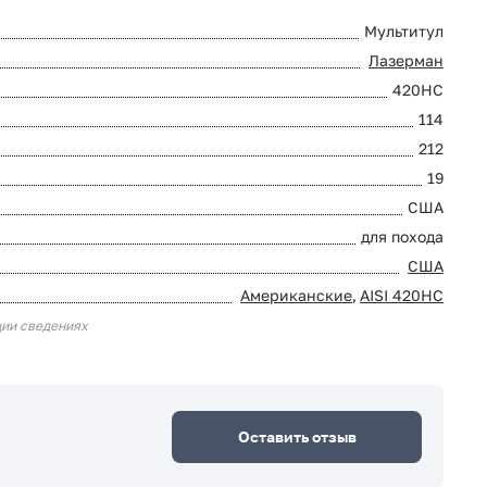
Мультитул
Лазерман
420HC
114
212
19
США
для похода
США
Американские
,
AISI 420HC
ции сведениях
Оставить отзыв