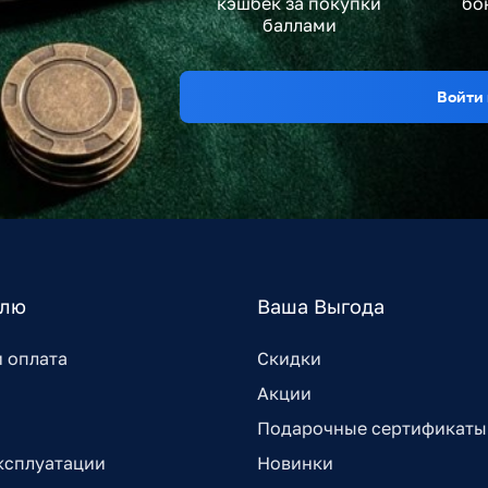
кэшбек за покупки
бо
баллами
Войти 
елю
Ваша Выгода
и оплата
Скидки
Акции
Подарочные сертификаты
ксплуатации
Новинки