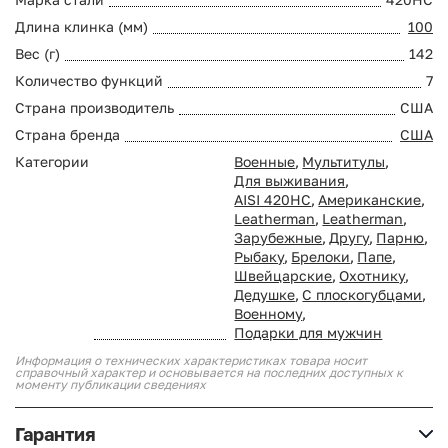
Длина клинка (мм)
100
Вес (г)
142
Количество функций
7
Страна производитель
США
Страна бренда
США
Категории
Военные
,
Мультитулы
,
Для выживания
,
AISI 420HC
,
Американские
,
Leatherman
,
Leatherman
,
Зарубежные
,
Другу
,
Парню
,
Рыбаку
,
Брелоки
,
Папе
,
Швейцарские
,
Охотнику
,
Дедушке
,
С плоскогубцами
,
Военному
,
Подарки для мужчин
Информация о технических характеристиках товара носит
справочный характер и основывается на последних доступных к
моменту публикации сведениях
Гарантия