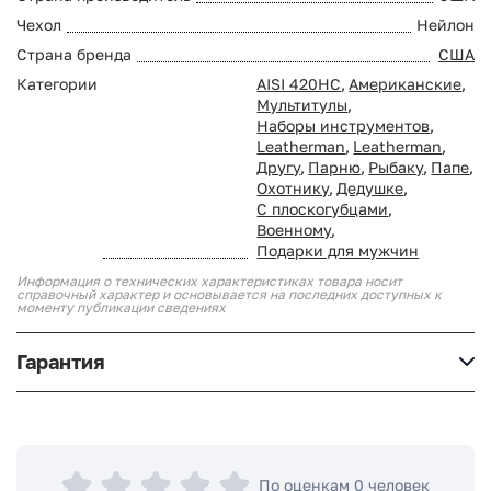
Чехол
Нейлон
Страна бренда
США
Категории
AISI 420HC
,
Американские
,
Мультитулы
,
Наборы инструментов
,
Leatherman
,
Leatherman
,
Другу
,
Парню
,
Рыбаку
,
Папе
,
Охотнику
,
Дедушке
,
С плоскогубцами
,
Военному
,
Подарки для мужчин
Информация о технических характеристиках товара носит
справочный характер и основывается на последних доступных к
моменту публикации сведениях
Гарантия
По оценкам 0 человек