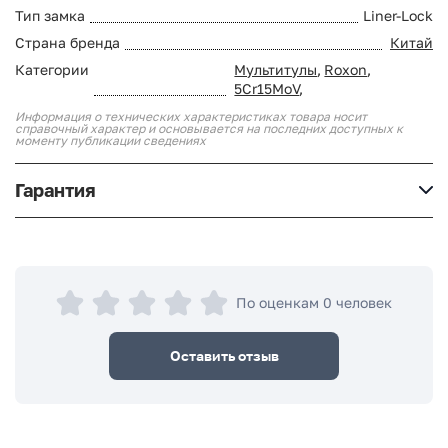
Тип замка
Liner-Lock
Страна бренда
Китай
Категории
Мультитулы
,
Roxon
,
5Cr15MoV
,
Информация о технических характеристиках товара носит
справочный характер и основывается на последних доступных к
моменту публикации сведениях
Гарантия
По оценкам 0 человек
Оставить отзыв