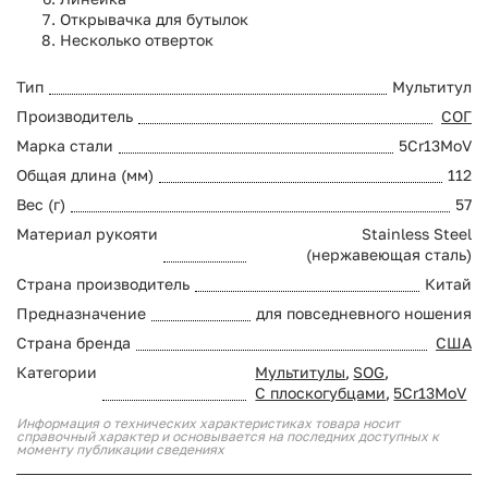
Открывачка для бутылок
Несколько отверток
Тип
Мультитул
Производитель
СОГ
Марка стали
5Cr13MoV
Общая длина (мм)
112
Вес (г)
57
Материал рукояти
Stainless Steel
(нержавеющая сталь)
Страна производитель
Китай
Предназначение
для повседневного ношения
Страна бренда
США
Категории
Мультитулы
,
SOG
,
С плоскогубцами
,
5Cr13MoV
Информация о технических характеристиках товара носит
справочный характер и основывается на последних доступных к
моменту публикации сведениях