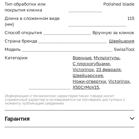
Тип обработки или
Polished blade
покрытия клинка
Длина в сложенном виде
115
(мм)
Способ открытия
Вручную за клинок
Страна бренда
Швейцария
Модель
SwissTool
Категории
Военные
,
Мультитулы
,
С плоскогубцами
,
Victorinox
,
23 февраля
,
Швейцарские
,
Ножи-отвертки
,
Victorinox
,
Х50CrMoV15
,
Информация о технических характеристиках товара носит
справочный характер и основывается на последних доступных к
моменту публикации сведениях
Гарантия