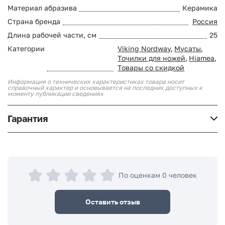
Материал абразива
Керамика
Страна бренда
Россия
Длина рабочей части, см
25
Категории
Viking Nordway
,
Мусаты
,
Точилки для ножей
,
Hiamea
,
Товары со скидкой
Информация о технических характеристиках товара носит
справочный характер и основывается на последних доступных к
моменту публикации сведениях
Гарантия
По оценкам 0 человек
Оставить отзыв