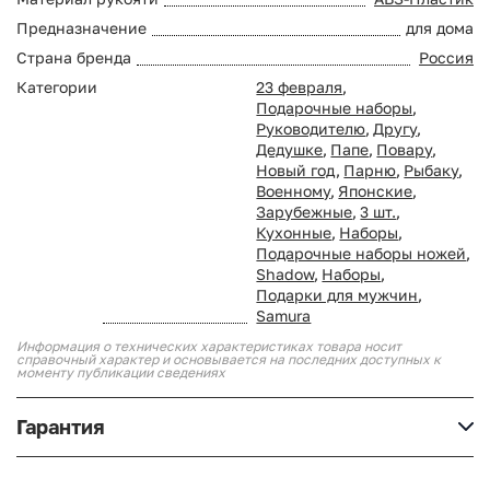
Предназначение
для дома
Страна бренда
Россия
Категории
23 февраля
,
Подарочные наборы
,
Руководителю
,
Другу
,
Дедушке
,
Папе
,
Повару
,
Новый год
,
Парню
,
Рыбаку
,
Военному
,
Японские
,
Зарубежные
,
3 шт.
,
Кухонные
,
Наборы
,
Подарочные наборы ножей
,
Shadow
,
Наборы
,
Подарки для мужчин
,
Samura
Информация о технических характеристиках товара носит
справочный характер и основывается на последних доступных к
моменту публикации сведениях
Гарантия