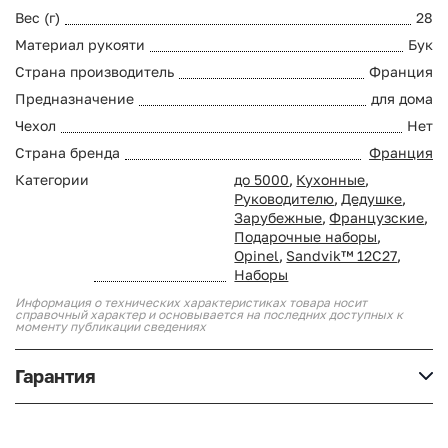
Вес (г)
28
Материал рукояти
Бук
Страна производитель
Франция
Предназначение
для дома
Чехол
Нет
Страна бренда
Франция
Категории
до 5000
,
Кухонные
,
Руководителю
,
Дедушке
,
Зарубежные
,
Французские
,
Подарочные наборы
,
Opinel
,
Sandvik™ 12С27
,
Наборы
Информация о технических характеристиках товара носит
справочный характер и основывается на последних доступных к
моменту публикации сведениях
Гарантия