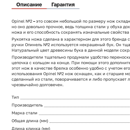
Описание
Гарантия
Opinel №2
–
это совсем небольшой по размеру нож складно
но оно довольно прочное, ведь толщина стали у обуха д
ножа и его способность сохранять изначальные свойства
Рукоятка ножа сделана в характерном для этого бренда 
ручки Опинель №2 используется некрашеный бук. Он тщат
Натуральный цвет древесины бука в данной модели сохран
Производители тщательно продумали удобство переноски 
цепочка с кольцом на конце. При помощи этого дополнит
этот нож в качестве брелка особенно удобно с учетом ег
использования Opinel №2 нож оснащен, как и старшие мод
сделанный из стали, поворачивается и либо пропускает л
чрезвычайно долговечен.
Тип
Производитель
Марка стали
Общая длина (мм)
Длина клинка (мм)