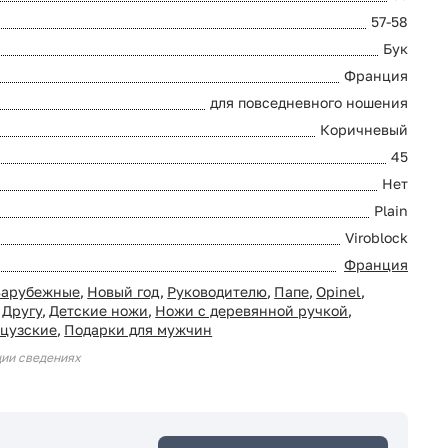
57-58
Бук
Франция
для повседневного ношения
Коричневый
45
Нет
Plain
Viroblock
Франция
Зарубежные
,
Новый год
,
Руководителю
,
Папе
,
Opinel
,
Другу
,
Детские ножи
,
Ножи с деревянной ручкой
,
цузские
,
Подарки для мужчин
ции сведениях