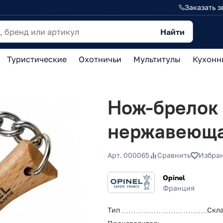
Заказать з
Найти
Туристические
Охотничьи
Мультитулы
Кухонн
Нож-брелок 
нержавеющая
Арт. 000065
Сравнить
Избра
Opinel
Франция
Тип
Скл