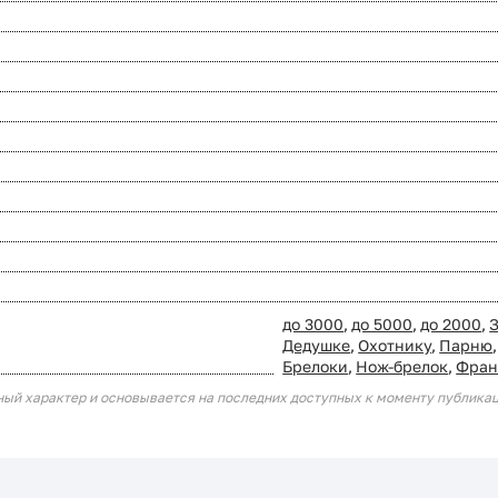
до 3000
,
до 5000
,
до 2000
,
Дедушке
,
Охотнику
,
Парню
,
Брелоки
,
Нож-брелок
,
Фран
ный характер и основывается на последних доступных к моменту публика