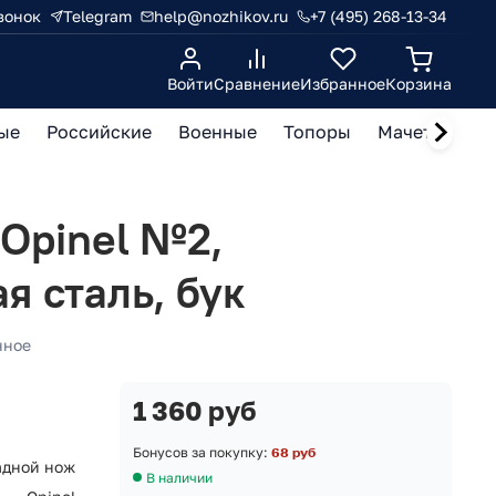
вонок
Telegram
help@nozhikov.ru
+7 (495) 268-13-34
Войти
Сравнение
Избранное
Корзина
ые
Российские
Военные
Топоры
Мачете, кукр
Opinel №2,
 сталь, бук
нное
1 360 руб
Бонусов за покупку:
68 руб
адной нож
В наличии