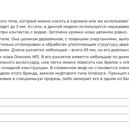
го типа, который можно носить в кармане или же использовать 
оходит до 3 мм. Кстати, в данной модели используется нержаве
 при контактах с водою. Заточена кромка ножа целиком ровно.
стиле. Она целиком деревянная, с плавными очертаниями, выпо
ельно отполирован и обработан уплотняющим структуру дерева
ен. Длина рукоятки небольшая – всего 45 мм, но его довольно
ножа Опинель №2. В его рукоятке имеется небольшое по диаме
ельного аксессуара, нож легко можно повесить как брелок к кл
о складной конструкции. В сложенном виде он становится очен
ели этого бренда, замком муфтового типа Viroblock. Принцип е
езвие в специальную прорезь, либо запирает его в одном из ба