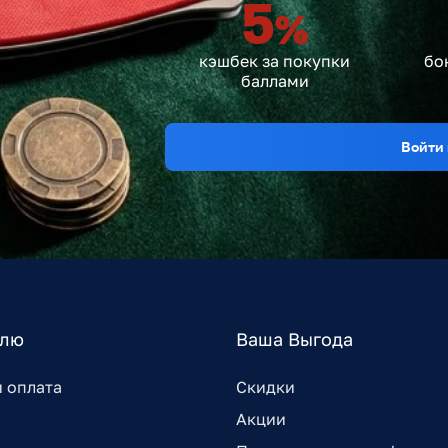
5
%
кэшбек за покупки
бо
баллами
Войти 
елю
Ваша Выгода
и оплата
Скидки
Акции