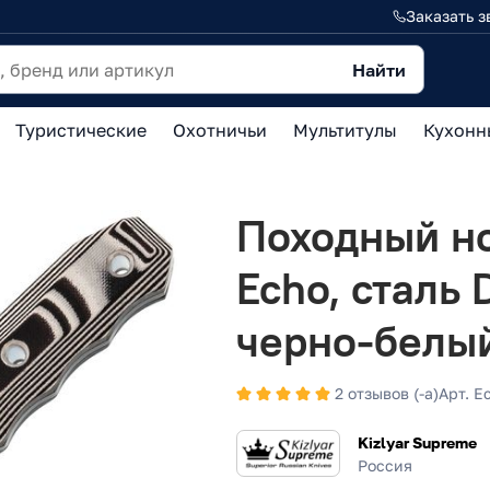
Заказать з
Найти
Туристические
Охотничьи
Мультитулы
Кухонн
Походный но
Echo, сталь 
черно-белы
2 отзывов (-а)
Арт. E
Kizlyar Supreme
Россия