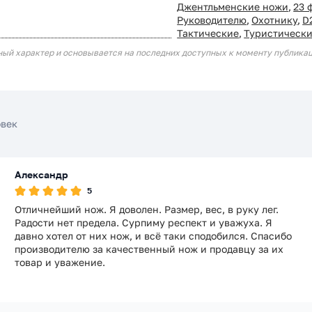
Джентльменские ножи
,
23 
Руководителю
,
Охотнику
,
D
Тактические
,
Туристическ
ный характер и основывается на последних доступных к моменту публика
овек
Александр
5
Отличнейший нож. Я доволен. Размер, вес, в руку лег.
Радости нет предела. Сурпиму респект и уважуха. Я
давно хотел от них нож, и всё таки сподобился. Спасибо
производителю за качественный нож и продавцу за их
товар и уважение.