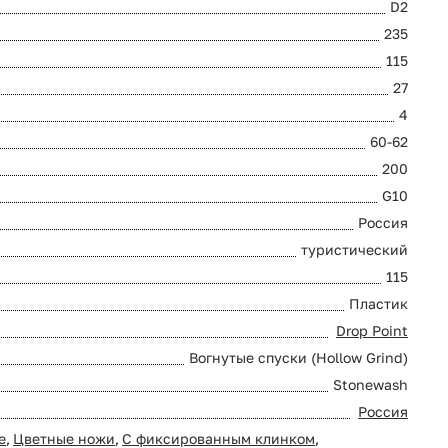
D2
235
115
27
4
60-62
200
G10
Россия
туристический
115
Пластик
Drop Point
Вогнутые спуски (Hollow Grind)
Stonewash
Россия
е
,
Цветные ножи
,
С фиксированным клинком
,