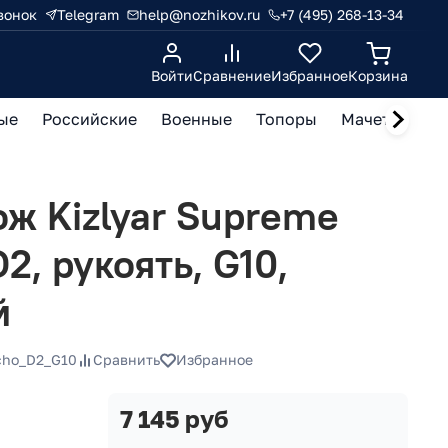
вонок
Telegram
help@nozhikov.ru
+7 (495) 268-13-34
Войти
Сравнение
Избранное
Корзина
ые
Российские
Военные
Топоры
Мачете, кукр
ж Kizlyar Supreme
D2, рукоять, G10,
й
cho_D2_G10
Сравнить
Избранное
7 145 руб