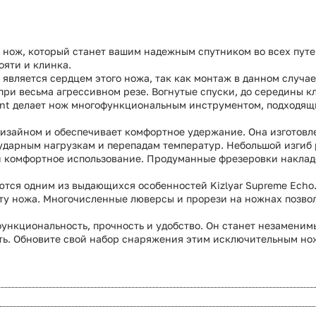
й нож, который станет вашим надежным спутником во всех пут
ояти и клинка.
является сердцем этого ножа, так как монтаж в данном случае
, при весьма агрессивном резе. Вогнутые спуски, до середины
int делает нож многофункциональным инструментом, подходящ
дизайном и обеспечивает комфортное удержание. Она изготовле
 ударным нагрузкам и перепадам температур. Небольшой изгиб
 комфортное использование. Продуманные фрезеровки накладок
ются одним из выдающихся особенностей Kizlyar Supreme Echo.
у ножа. Многочисленные люверсы и прорези на ножнах позвол
е функциональность, прочность и удобство. Он станет незамени
сть. Обновите свой набор снаряжения этим исключительным но