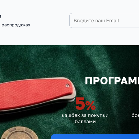
и
и распродажах
ПРОГРАМ
5
%
кэшбек за покупки
бо
баллами