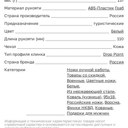
Вес (г)
137
Материал рукояти
ABS-Пластик
Граб
Страна производитель
Россия
Предназначение
туристические
Цвет
Белый
Длина рукояти (мм)
110
Чехол
Кожа
Тип профиля клинка
Drop Point
Страна бренда
Россия
Категории
Ножи ручной работы
,
Товары со скидкой
,
Военные
,
Цветные ножи
,
Белые
,
Из нержавеющей стали
,
Коваль (кузница)
,
95х18
,
Российские ножи
,
Ворсма
,
Финки НКВД
,
Кованые
,
Подарки для мужчин
Информация о технических характеристиках товара носит
справочный характер и основывается на последних доступных к
моменту публикации сведениях