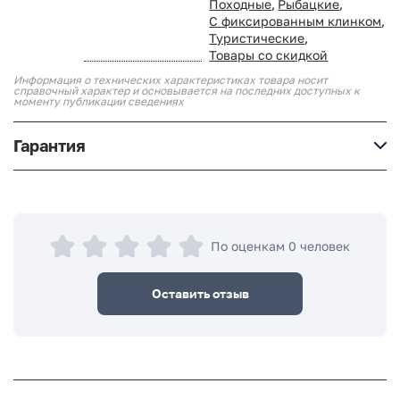
Походные
,
Рыбацкие
,
С фиксированным клинком
,
Туристические
,
Товары со скидкой
Информация о технических характеристиках товара носит
справочный характер и основывается на последних доступных к
моменту публикации сведениях
Гарантия
По оценкам 0 человек
Оставить отзыв