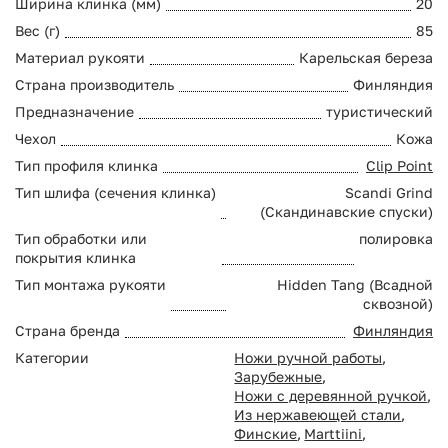
Ширина клинка (мм)
20
Вес (г)
85
Материал рукояти
Карельская береза
Страна производитель
Финляндия
Предназначение
туристический
Чехол
Кожа
Тип профиля клинка
Clip Point
Тип шлифа (сечения клинка)
Scandi Grind
(Скандинавские спуски)
Тип обработки или
полировка
покрытия клинка
Тип монтажа рукояти
Hidden Tang (Всадной
сквозной)
Страна бренда
Финляндия
Категории
Ножи ручной работы
,
Зарубежные
,
Ножи с деревянной ручкой
,
Из нержавеющей стали
,
Финские
,
Marttiini
,