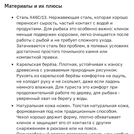
Материалы и их плюсы
Сталь X46Cr13. Нержавеющая сталь, которая хорошо
переносит сырость, частый контакт с водой и
продуктами. Для рыбака это особенно важно: клинок
меньше подвержен коррозии, легко очищается после
работы с рыбой и не требует сложного ухода.
Затачивается сталь без проблем, в полевых условиях
достаточно простого точильного камня или
компактной правки.
Карельская берёза. Плотная, устойчивая к износу
древесина с узнаваемым природным рисунком.
Рукоять из карельской берёзы комфортна на ощупь,
не холодит руку и не скользит, даже если ладонь
немного влажная. Для туриста это комфорт при
продолжительной работе по дереву, для рыбака -
уверенный хват на берегу у воды.
Натуральная кожа ножен. Толстая натуральная кожа,
формованная под нож традиционным способом.
Чехол хорошо держит форму, плотно обхватывает
клинок и защищает его от контакта с другим
снаряжением в рюкзаке или на поясе.
Полусвободный подвес позволяет носить нож удобно