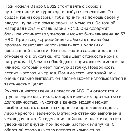
Нож модели Ganzo G8012 стоит взять с собою в
путешествие или турпоход, в любую экспедицию. Он
создан таким образом, чтобы прийти на помощь своему
владельцу даже в самые сложные моменты. Основной
материал ножа — сталь марки 7Cr13. Она содержит
большое количество углерода и может быть закалена до 57
HRC. При этом, коррозийная стойкость сплава без
проблем позволяет использовать его в условиях
повышенной сырости. Клинок жестко зафиксирован по
отношению к рукоятке, что повышает стойкость ножа к
нагрузкам. 11,5 см из общей длины приходится именно на
клинок, который имеет прямую заточку. Поверхность
лезвия матовая и черная. Помимо того, что такой нож
очень стильно выглядит, он вполне может использоваться в
тактических целях.
Рукоятка изготовлена из пластика ABS. Он относится к
группе термопластиков, которые известны прочностью и
долговечностью. Рукоятка в данной модели может
комбинировать элементы черного и оранжевого цвета,
либо черного и зеленого. В этих же оттенках выполнен и
чехол для ножа. Он сделан из нейлона и пластика, а нож
удерживает внутри при помощи застежки-липучки. С
обратной стороны чехла встроена компактная