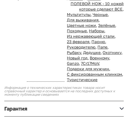
ПОЛЕВОЙ НОЖ - 10 ножей
которые сделают ВСЕ
,
Мультитулы
,
Черные
,
Для выживания
,
Цветные ножи
,
Зелёные
,
Походные
,
Наборы
,
Из нержавеющей стали
,
23 февраля
,
Парню
,
Руководителю
,
Папе
,
Рыбаку
,
Дедушке
,
Охотнику
,
Новый год
,
Военному
,
Ganzo
,
7Cr17MoV
,
Подарки для мужчин
,
С фиксированным клинком
,
Туристические
Информация о технических характеристиках товара носит
справочный характер и основывается на последних доступных к
моменту публикации сведениях
Гарантия