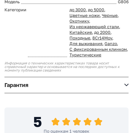
Модель
G806
Категории
до 3000
,
до 5000
,
Цветные ножи
,
Черные
,
Охотнику
,
Из нержавеющей стали
,
Китайские
,
до 2000
,
Походные
,
8Cr14Mov
,
Для выживания
,
Ganzo
,
С фиксированным клинком
,
Туристические
Информация о технических характеристиках товара носит
справочный характер и основывается на последних доступных к
моменту публикации сведениях
Гарантия
5
По оценкам 1 человек