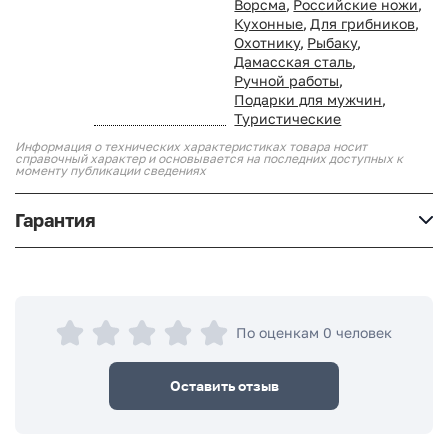
Ворсма
,
Российские ножи
,
Кухонные
,
Для грибников
,
Охотнику
,
Рыбаку
,
Дамасская сталь
,
Ручной работы
,
Подарки для мужчин
,
Туристические
Информация о технических характеристиках товара носит
справочный характер и основывается на последних доступных к
моменту публикации сведениях
Гарантия
По оценкам 0 человек
Оставить отзыв