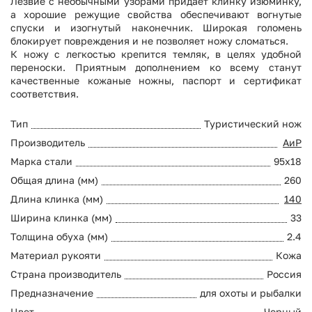
Лезвие с необычными узорами придает клинку изюминку,
а хорошие режущие свойства обеспечивают вогнутые
спуски и изогнутый наконечник. Широкая голомень
блокирует повреждения и не позволяет ножу сломаться.
К ножу с легкостью крепится темляк, в целях удобной
переноски. Приятным дополнением ко всему станут
качественные кожаные ножны, паспорт и сертификат
соответствия.
Тип
Туристический нож
Производитель
АиР
Марка стали
95х18
Общая длина (мм)
260
Длина клинка (мм)
140
Ширина клинка (мм)
33
Толщина обуха (мм)
2.4
Материал рукояти
Кожа
Страна производитель
Россия
Предназначение
для охоты и рыбалки
Цвет
Черный