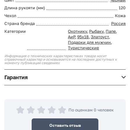
Длина рукояти (мм)
120
Чехол
Кожа
Страна бренда
Россия
Категории
Охотнику
,
Рыбаку
,
Папе
,
АиР
,
95х18
,
Златоуст
,
Подарки для мужчин
,
Туристические
Информация о технических характеристиках товара носит
справочный характер и основывается на последних доступных к
моменту публикации сведениях
Гарантия
По оценкам 0 человек
Оставить отзыв