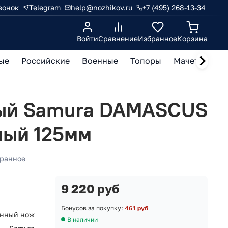
вонок
Telegram
help@nozhikov.ru
+7 (495) 268-13-34
Войти
Сравнение
Избранное
Корзина
ые
Российские
Военные
Топоры
Мачете, кукр
ый Samura DAMASCUS
ный 125мм
ранное
9 220 руб
Бонусов за покупку:
461 руб
нный нож
В наличии