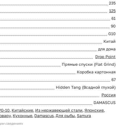
235
125
61
90
G10
Китай
для дома
Drop Point
Прямые спуски (Flat Grind)
Коробка картонная
67
Hidden Tang (Всадной глухой)
Россия
DAMASCUS
VG-10
,
Китайские
,
Из нержавеющей стали
,
Японские
,
овару
,
Кухонные
,
Damascus
,
Для рыбы
,
Samura
ции сведениях