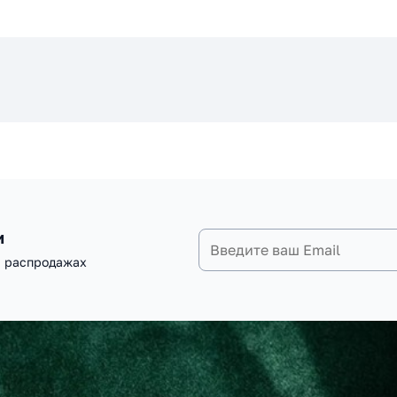
и
и распродажах