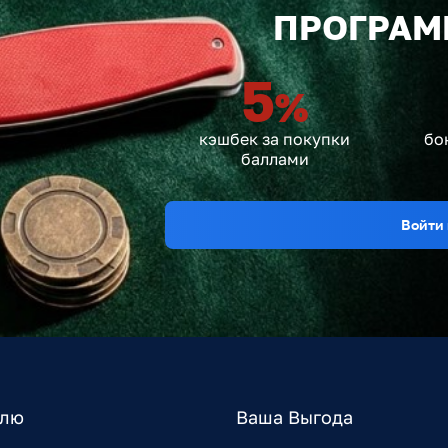
ПРОГРАМ
5
%
кэшбек за покупки
бо
баллами
Войти 
елю
Ваша Выгода