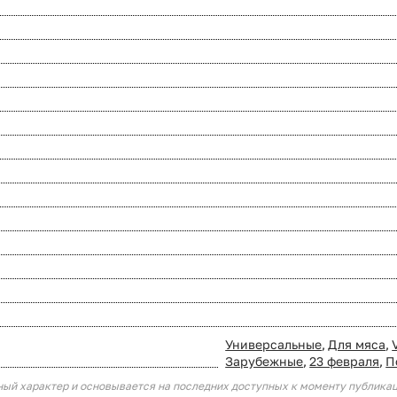
Универсальные
,
Для мяса
,
Зарубежные
,
23 февраля
,
П
ный характер и основывается на последних доступных к моменту публика