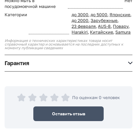
Можно мыть в
Нет
посудомоечной машине
Категории
до 3000
,
до 5000
,
Японские
,
до 2000
,
Зарубежные
,
23 февраля
,
AUS-8
,
Повару
,
Harakiri
,
Китайские
,
Samura
Информация о технических характеристиках товара носит
справочный характер и основывается на последних доступных к
моменту публикации сведениях
Гарантия
По оценкам 0 человек
Оставить отзыв