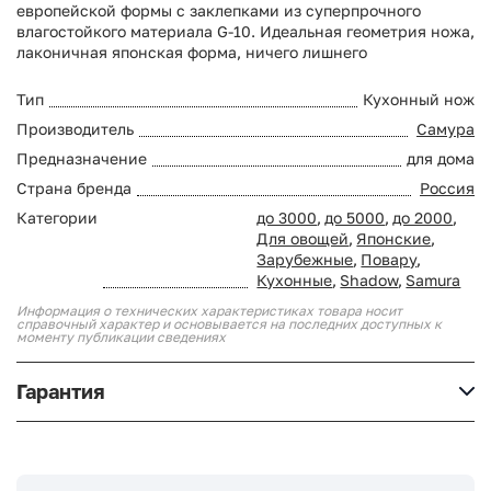
европейской формы с заклепками из суперпрочного
влагостойкого материала G-10. Идеальная геометрия ножа,
лаконичная японская форма, ничего лишнего
Тип
Кухонный нож
Производитель
Самура
Предназначение
для дома
Страна бренда
Россия
Категории
до 3000
,
до 5000
,
до 2000
,
Для овощей
,
Японские
,
Зарубежные
,
Повару
,
Кухонные
,
Shadow
,
Samura
Информация о технических характеристиках товара носит
справочный характер и основывается на последних доступных к
моменту публикации сведениях
Гарантия