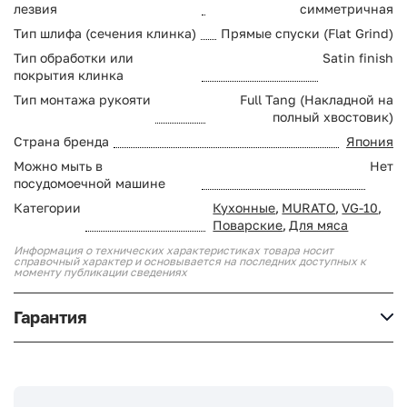
лезвия
симметричная
Тип шлифа (сечения клинка)
Прямые спуски (Flat Grind)
Тип обработки или
Satin finish
покрытия клинка
Тип монтажа рукояти
Full Tang (Накладной на
полный хвостовик)
Страна бренда
Япония
Можно мыть в
Нет
посудомоечной машине
Категории
Кухонные
,
MURATO
,
VG-10
,
Поварские
,
Для мяса
Информация о технических характеристиках товара носит
справочный характер и основывается на последних доступных к
моменту публикации сведениях
Гарантия