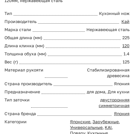
120мм, нержавеющая сталь
Тип
Кухонный нож
Производитель
Кай
Марка стали
Нержавеющая сталь
Общая длина (мм)
225
Длина клинка (мм)
120
Толщина обуха (мм)
1.4
Вес (г)
125
Материал рукояти
Стабилизированная
древесина
Страна производитель
Япония
Предназначение
для дома, Для кухни
Тип заточки
двусторонняя
симметричная
Страна бренда
Япония
Категории
Японские
,
Зарубежные
,
Универсальные
,
KAI
,
Повару
,
Кухонные
,