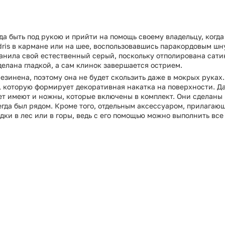
гда быть под рукою и прийти на помощь своему владельцу, когд
dris в кармане или на шее, воспользовавшись паракордовым ш
ранила свой естественный серый, поскольку отполирована сати
делана гладкой, а сам клинок завершается острием.
резинена, поэтому она не будет скользить даже в мокрых руках
 которую формирует декоративная накатка на поверхности. Да
вет имеют и ножны, которые включены в комплект. Они сделан
гда был рядом. Кроме того, отдельным аксессуаром, прилагающ
дки в лес или в горы, ведь с его помощью можно выполнить вс