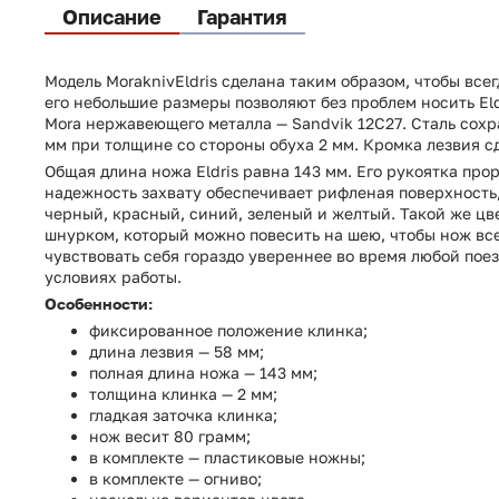
Описание
Гарантия
Модель MoraknivEldris сделана таким образом, чтобы все
его небольшие размеры позволяют без проблем носить El
Mora нержавеющего металла — Sandvik 12С27. Сталь сох
мм при толщине со стороны обуха 2 мм. Кромка лезвия с
Общая длина ножа Eldris равна 143 мм. Его рукоятка про
надежность захвату обеспечивает рифленая поверхность,
черный, красный, синий, зеленый и желтый. Такой же ц
шнурком, который можно повесить на шею, чтобы нож все
чувствовать себя гораздо увереннее во время любой поез
условиях работы.
Особенности:
фиксированное положение клинка;
длина лезвия — 58 мм;
полная длина ножа — 143 мм;
толщина клинка — 2 мм;
гладкая заточка клинка;
нож весит 80 грамм;
в комплекте — пластиковые ножны;
в комплекте — огниво;