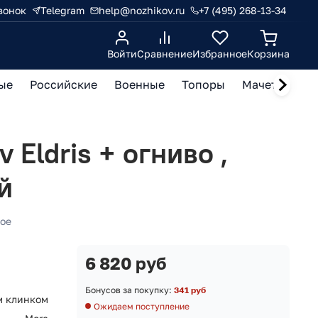
вонок
Telegram
help@nozhikov.ru
+7 (495) 268-13-34
Войти
Сравнение
Избранное
Корзина
ые
Российские
Военные
Топоры
Мачете, кукр
 Eldris + огниво ,
й
ое
6 820 руб
Бонусов за покупку:
341 руб
м клинком
Ожидаем поступление