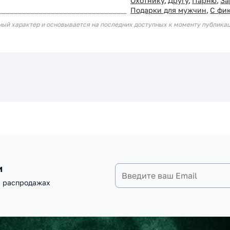
Охотнику
,
Другу
,
Парню
,
За
Подарки для мужчин
,
С фи
ный характер и основывается на последних доступных к моменту публика
и
и распродажах