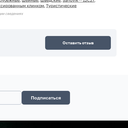
рубежные
,
Шейные
,
Шведские
,
Sandvik™ 12С27
,
ксированным клинком
,
Туристические
ции сведениях
Оставить отзыв
Подписаться