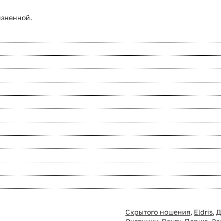
изненной.
Скрытого ношения
,
Eldris
,
Д