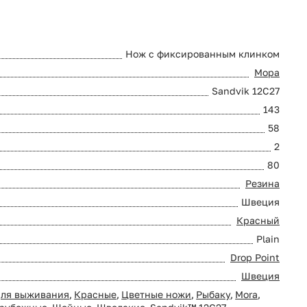
Нож с фиксированным клинком
Мора
Sandvik 12C27
143
58
2
80
Резина
Швеция
Красный
Plain
Drop Point
Швеция
ля выживания
,
Красные
,
Цветные ножи
,
Рыбаку
,
Mora
,