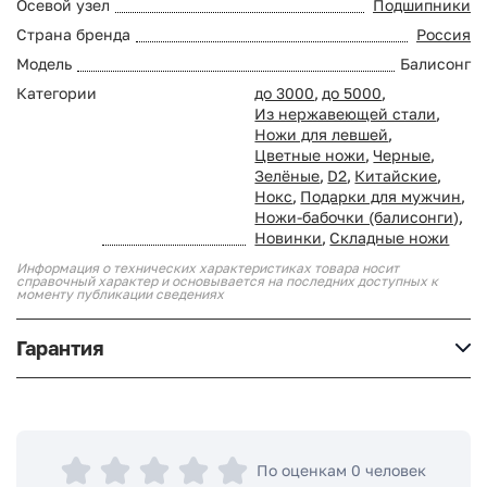
Осевой узел
Подшипники
Страна бренда
Россия
Модель
Балисонг
Категории
до 3000
,
до 5000
,
Из нержавеющей стали
,
Ножи для левшей
,
Цветные ножи
,
Черные
,
Зелёные
,
D2
,
Китайские
,
Нокс
,
Подарки для мужчин
,
Ножи-бабочки (балисонги)
,
Новинки
,
Складные ножи
Информация о технических характеристиках товара носит
справочный характер и основывается на последних доступных к
моменту публикации сведениях
Гарантия
По оценкам 0 человек