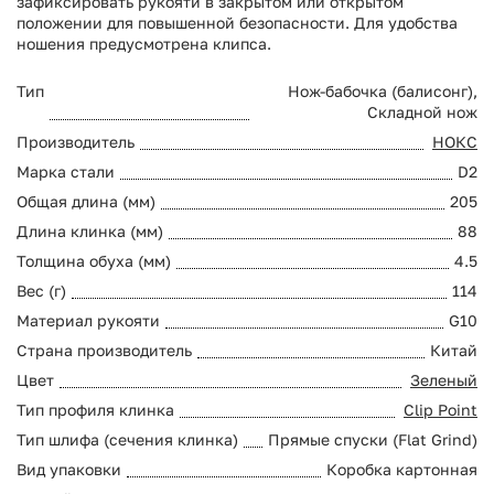
зафиксировать рукояти в закрытом или открытом
положении для повышенной безопасности. Для удобства
ношения предусмотрена клипса.
Тип
Нож-бабочка (балисонг),
Складной нож
Производитель
НОКС
Марка стали
D2
Общая длина (мм)
205
Длина клинка (мм)
88
Толщина обуха (мм)
4.5
Вес (г)
114
Материал рукояти
G10
Страна производитель
Китай
Цвет
Зеленый
Тип профиля клинка
Clip Point
Тип шлифа (сечения клинка)
Прямые спуски (Flat Grind)
Вид упаковки
Коробка картонная