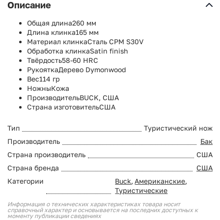
Описание
Общая длина
260 мм
Длина клинка
165 мм
Материал клинка
Сталь CPM S30V
Обработка клинка
Satin finish
Твёрдость
58-60 HRC
Рукоятка
Дерево Dymonwood
Вес
114 гр
Ножны
Кожа
Производитель
BUCK, США
Страна изготовитель
США
Тип
Туристический нож
Производитель
Бак
Страна производитель
США
Страна бренда
США
Категории
Buck
,
Американские
,
Туристические
Информация о технических характеристиках товара носит
справочный характер и основывается на последних доступных к
моменту публикации сведениях