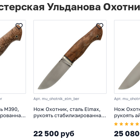
стерская Ульданова Охотн
er
Арт. mu_ohotnik_elm_ber
Арт. mu_ohot
ь М390,
Нож Охотник, сталь Elmax,
Нож Охотн
ированная
рукоять стабилизированная
рукоять а
карельская береза
22 500 руб
25 080