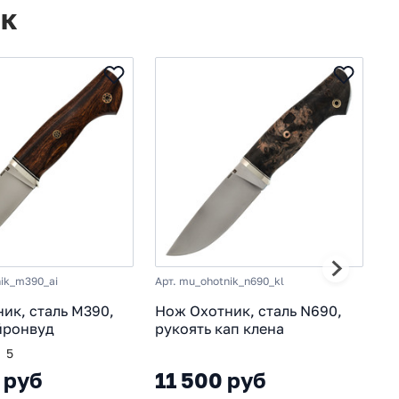
ик
nik_m390_ai
Арт. mu_ohotnik_n690_kl
Ар
ик, сталь M390,
Нож Охотник, сталь N690,
Н
йронвуд
рукоять кап клена
р
5
 руб
11 500 руб
2