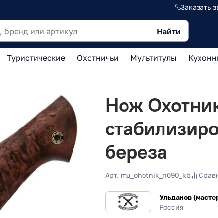
Заказать з
Найти
Туристические
Охотничьи
Мультитулы
Кухонн
Нож Охотник
стабилизиро
береза
Арт. mu_ohotnik_n690_kb
Срав
Ульданов (масте
Россия