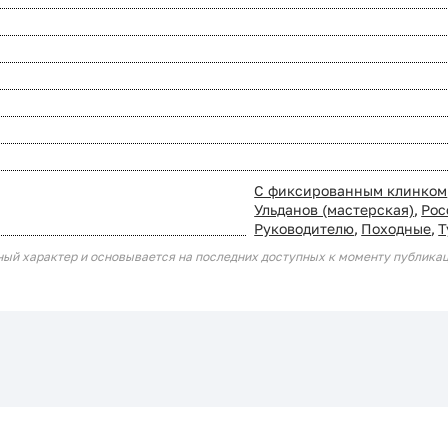
С фиксированным клинком
Ульданов (мастерская)
,
Рос
Руководителю
,
Походные
,
Т
ный характер и основывается на последних доступных к моменту публика