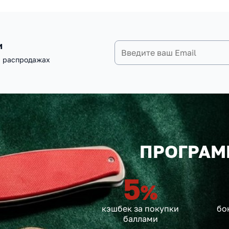
и
и распродажах
ПРОГРАМ
5
%
кэшбек за покупки
бо
баллами