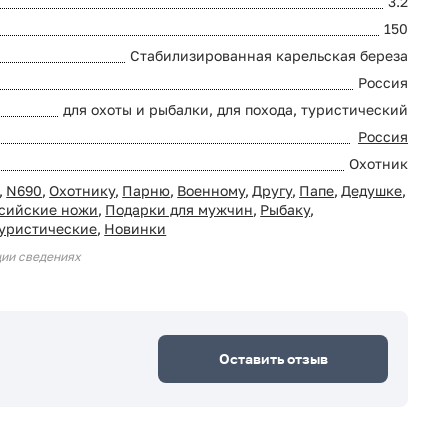
3.2
150
Стабилизированная карельская береза
Россия
для охоты и рыбалки, для похода, туристический
Россия
Охотник
,
N690
,
Охотнику
,
Парню
,
Военному
,
Другу
,
Папе
,
Дедушке
,
сийские ножи
,
Подарки для мужчин
,
Рыбаку
,
уристические
,
Новинки
ции сведениях
Оставить отзыв