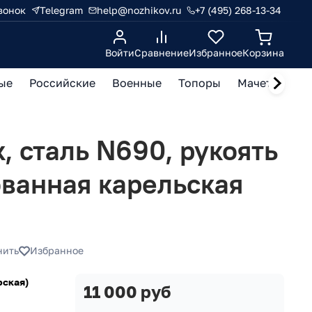
вонок
Telegram
help@nozhikov.ru
+7 (495) 268-13-34
Войти
Сравнение
Избранное
Корзина
ые
Российские
Военные
Топоры
Мачете, кукр
, сталь N690, рукоять
ванная карельская
нить
Избранное
рская)
11 000 руб