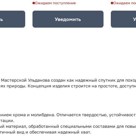
Ожидаем поступление
Ожидаем по
ть
Уведомить
У
Мастерской Ульданова создан как надежный спутник для поход
х природы. Концепция изделия строится на простоте, доступн
анием хрома и молибдена. Отличается твердостью, устойчивос
атации.
ый материал, обработанный специальными составами для повы
етичный вид и обеспечивая надежный хват.