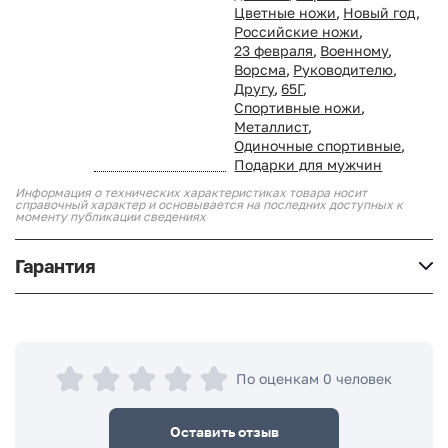
Цветные ножи
,
Новый год
,
Российские ножи
,
23 февраля
,
Военному
,
Ворсма
,
Руководителю
,
Другу
,
65Г
,
Спортивные ножи
,
Металлист
,
Одиночные спортивные
,
Подарки для мужчин
Информация о технических характеристиках товара носит
справочный характер и основывается на последних доступных к
моменту публикации сведениях
Гарантия
По оценкам 0 человек
Оставить отзыв