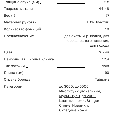
Толщина обуха (мм)
2.5
Твердость стали
44-48
Вес (г)
77
Материал рукояти
ABS-Пластик
Количество функций
10
Предназначение
для охоты и рыбалки, для
повседневного ношения,
для похода
Цвет
Синий
Наибольшая ширина клинка
12.4
Тип заточки
Plain
Длина (мм)
90
Страна бренда
Тайвань
Категории
до 3000
,
до 5000
,
Многофункциональные
,
Мультитулы
,
до 2000
,
Цветные ножи
,
Stinger
,
Синие
,
Новинки
,
Складные ножи