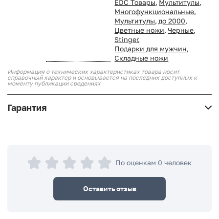
EDC Товары
,
Мультитулы
,
Многофункциональные
,
Мультитулы
,
до 2000
,
Цветные ножи
,
Черные
,
Stinger
,
Подарки для мужчин
,
Складные ножи
Информация о технических характеристиках товара носит
справочный характер и основывается на последних доступных к
моменту публикации сведениях
Гарантия
По оценкам 0 человек
Оставить отзыв