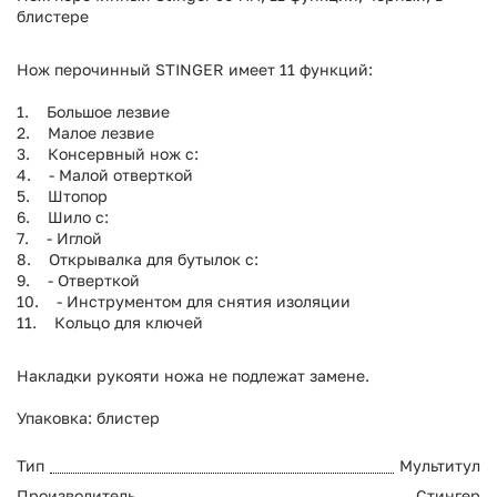
блистере
Нож перочинный STINGER имеет 11 функций:
1. Большое лезвие
2. Малое лезвие
3. Консервный нож с:
4. - Малой отверткой
5. Штопор
6. Шило с:
7. - Иглой
8. Открывалка для бутылок с:
9. - Отверткой
10. - Инструментом для снятия изоляции
11. Кольцо для ключей
Накладки рукояти ножа не подлежат замене.
Упаковка: блистер
Тип
Мультитул
Производитель
Стингер