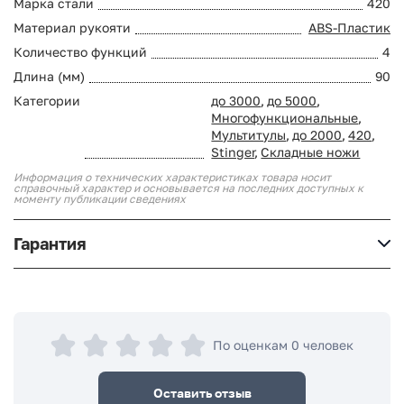
Марка стали
420
Материал рукояти
ABS-Пластик
Количество функций
4
Длина (мм)
90
Категории
до 3000
,
до 5000
,
Многофункциональные
,
Мультитулы
,
до 2000
,
420
,
Stinger
,
Складные ножи
Информация о технических характеристиках товара носит
справочный характер и основывается на последних доступных к
моменту публикации сведениях
Гарантия
По оценкам 0 человек
Оставить отзыв