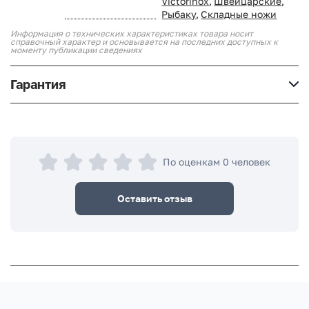
Victorinox
,
Швейцарские
,
Рыбаку
,
Складные ножи
Информация о технических характеристиках товара носит
справочный характер и основывается на последних доступных к
моменту публикации сведениях
Гарантия
По оценкам 0 человек
Оставить отзыв