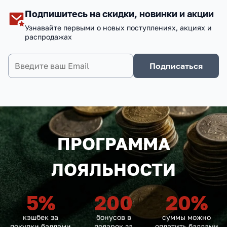
Подпишитесь на скидки, новинки и акции
Узнавайте первыми о новых поступлениях, акциях и
распродажах
Подписаться
ПРОГРАММА
ЛОЯЛЬНОСТИ
5
%
200
20
%
кэшбек за
бонусов в
суммы можно
покупки баллами
подарок за
оплатить баллами