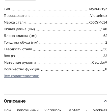
Тип
Мультитул
Производитель
Victorinox
Марка стали
X55CrMo14
Общая длина (мм)
148
Длина клинка (мм)
62
Толщина обуха (мм)
2
Твердость стали
56
Вес (г)
33
Материал рукояти
Cellidor®
Количество функций
8
Все характеристики
Описание
Нож перочинный Victorinox Bantam - удобная