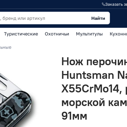
Заказать з
Найти
Туристические
Охотничьи
Мультитулы
Кухонн
льные
Нож перочин
Huntsman Na
X55CrMo14, р
морской кам
91мм