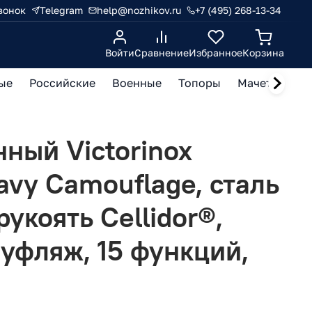
вонок
Telegram
help@nozhikov.ru
+7 (495) 268-13-34
Войти
Сравнение
Избранное
Корзина
ые
Российские
Военные
Топоры
Мачете, кукр
ный Victorinox
vy Camouflage, сталь
укоять Cellidor®,
уфляж, 15 функций,