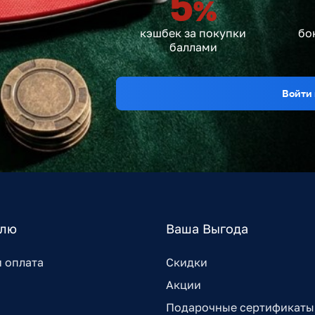
5
%
кэшбек за покупки
бо
баллами
Войти 
елю
Ваша Выгода
и оплата
Скидки
Акции
Подарочные сертификаты