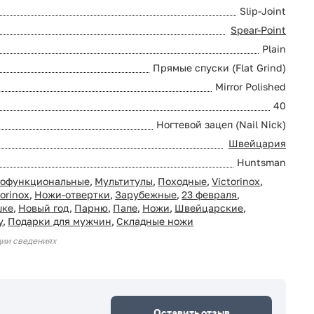
Slip-Joint
Spear-Point
Plain
Прямые спуски (Flat Grind)
Mirror Polished
40
Ногтевой зацеп (Nail Nick)
Швейцария
Huntsman
офункциональные
,
Мультитулы
,
Походные
,
Victorinox
,
torinox
,
Ножи-отвертки
,
Зарубежные
,
23 февраля
,
шке
,
Новый год
,
Парню
,
Папе
,
Ножи
,
Швейцарские
,
у
,
Подарки для мужчин
,
Складные ножи
ции сведениях
Оставить отзыв