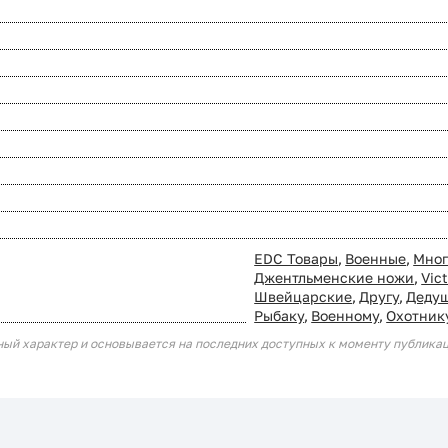
EDC Товары
,
Военные
,
Мног
Джентльменские ножи
,
Vic
Швейцарские
,
Другу
,
Деду
Рыбаку
,
Военному
,
Охотник
ный характер и основывается на последних доступных к моменту публика