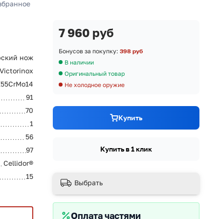
збранное
7 960 руб
Бонусов за покупку:
398 руб
ский нож
В наличии
Victorinox
Оригинальный товар
X55CrMo14
Не холодное оружие
91
70
Купить
1
56
Купить в 1 клик
97
Cellidor®
15
Выбрать
Оплата частями