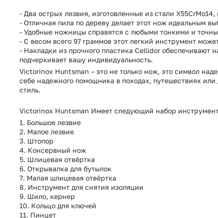
- Два острых лезвия, изготовленные из стали X55CrMo14
- Отличная пила по дереву делает этот нож идеальным вы
- Удобные ножницы справятся с любыми тонкими и точны
- С весом всего 97 граммов этот легкий инструмент може
- Накладки из прочного пластика Cellidor обеспечивают
подчеркивает вашу индивидуальность.
Victorinox Huntsman – это не только нож, это символ н
себе надежного помощника в походах, путешествиях или 
стиль.
Victorinox Huntsman Имеет следующий набор инструмент
1. Большое лезвие
2. Малое лезвие
3. Штопор
4. Консервный нож
5. Шлицевая отвёртка
6. Открывалка для бутылок
7. Малая шлицевая отвёртка
8. Инструмент для снятия изоляции
9. Шило, кернер
10. Кольцо для ключей
11. Пинцет