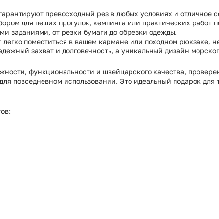
, гарантируют превосходный рез в любых условиях и отличное 
бором для пеших прогулок, кемпинга или практических работ п
ми заданиями, от резки бумаги до обрезки одежды.
т легко поместиться в вашем кармане или походном рюкзаке, н
 надежный захват и долговечность, а уникальный дизайн морско
адежности, функциональности и швейцарского качества, провер
для повседневном использовании. Это идеальный подарок для 
ов: