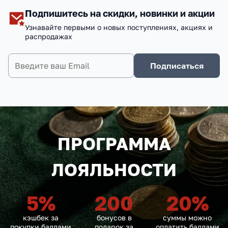
Подпишитесь на скидки, новинки и акции
Узнавайте первыми о новых поступлениях, акциях и
распродажах
Подписаться
ПРОГРАММА
ЛОЯЛЬНОСТИ
5
%
200
20
%
кэшбек за
бонусов в
суммы можно
покупки баллами
подарок за
оплатить баллами