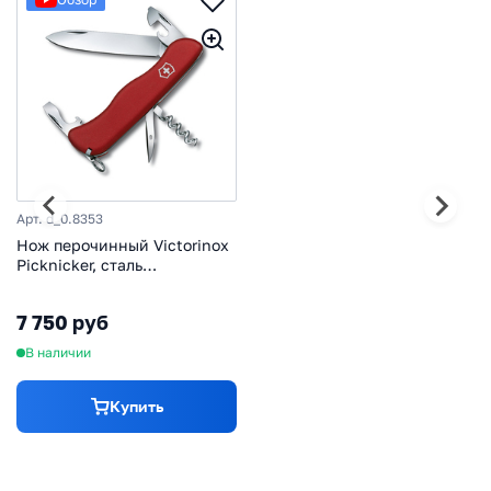
Арт. d_0.8353
Нож перочинный Victorinox
Picknicker, сталь
X50CrMoV15, рукоять Nylon,
красный, 11 функций, 111мм
7 750 руб
В наличии
Купить