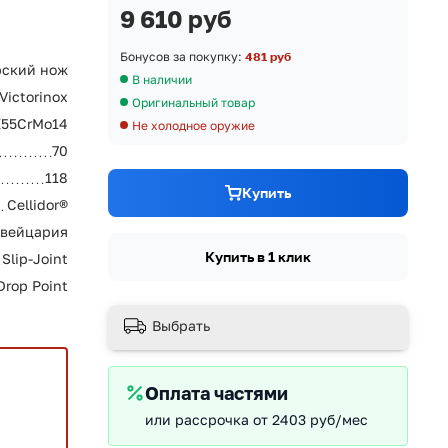
9 610 руб
Бонусов за покупку:
481 руб
ский нож
В наличии
Victorinox
Оригинальный товар
X55CrMo14
Не холодное оружие
70
118
Купить
Cellidor®
вейцария
Купить в 1 клик
Slip-Joint
Drop Point
Выбрать
Оплата частями
или рассрочка от 2403 руб/мес