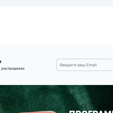
и
и распродажах