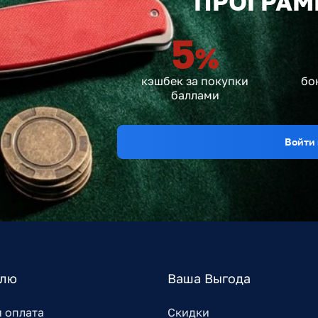
ПРОГРАМ
5
%
кэшбек за покупки
бо
баллами
Войти 
елю
Ваша Выгода
и оплата
Скидки