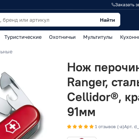
Заказать з
Найти
Туристические
Охотничьи
Мультитулы
Кухонн
льные
Нож перочин
Ranger, ста
Cellidor®, к
91мм
1 отзывов (-а)
Арт. d