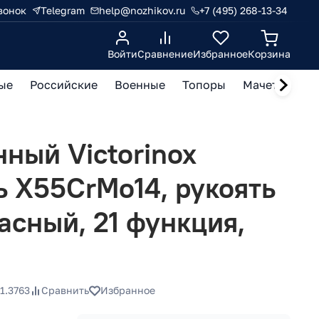
вонок
Telegram
help@nozhikov.ru
+7 (495) 268-13-34
Войти
Сравнение
Избранное
Корзина
ые
Российские
Военные
Топоры
Мачете, кукр
ный Victorinox
ль X55CrMo14, рукоять
расный, 21 функция,
_1.3763
Сравнить
Избранное