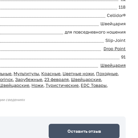
118
Cellidor®
Швейцария
для повседневного ношения
Slip-Joint
Drop Point
91
Швейцария
льные
,
Мультитулы
,
Красные
,
Цветные ножи
,
Походные
,
torinox
,
Зарубежные
,
23 февраля
,
Швейцарские
,
Швейцарские
,
Ножи
,
Туристические
,
EDC Товары
,
ции сведениях
Оставить отзыв