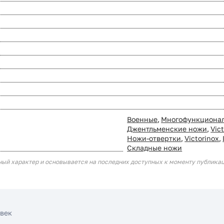
Военные
,
Многофункциона
Джентльменские ножи
,
Vic
Ножи-отвертки
,
Victorinox
,
Складные ножи
ный характер и основывается на последних доступных к моменту публика
овек