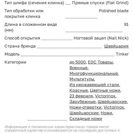
Тип шлифа (сечения клинка)
Прямые спуски (Flat Grind)
Тип обработки или
Polished blade
покрытия клинка
Длина в сложенном виде
91
(мм)
Способ открытия
Ногтевой зацеп (Nail Nick)
Страна бренда
Швейцария
Модель
Tinker
Категории
до 5000
,
EDC Товары
,
Военные
,
Многофункциональные
,
Мультитулы
,
Из нержавеющей стали
,
Красные
,
Цветные ножи
,
23 февраля
,
Victorinox
,
Зарубежные
,
Швейцарские
,
Ножи-отвертки
,
Victorinox
,
Швейцарские
,
Ножи
,
Складные ножи
Информация о технических характеристиках товара носит
справочный характер и основывается на последних доступных к