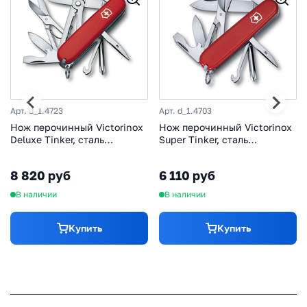
Арт. d_1.4723
Арт. d_1.4703
Нож перочинный Victorinox
Нож перочинный Victorinox
Deluxe Tinker, сталь
Super Tinker, сталь
X55CrMo14, рукоять
X55CrMo14, рукоять
Cellidor®, красный
Cellidor®, красный
8 820 руб
6 110 руб
В наличии
В наличии
Купить
Купить