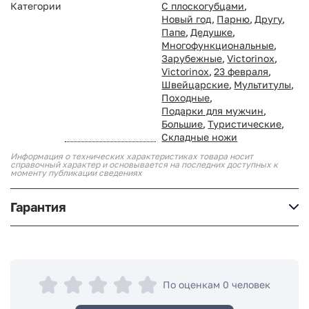
Категории
С плоскогубцами
,
Новый год
,
Парню
,
Другу
,
Папе
,
Дедушке
,
Многофункциональные
,
Зарубежные
,
Victorinox
,
Victorinox
,
23 февраля
,
Швейцарские
,
Мультитулы
,
Походные
,
Подарки для мужчин
,
Большие
,
Туристические
,
Складные ножи
Информация о технических характеристиках товара носит
справочный характер и основывается на последних доступных к
моменту публикации сведениях
Гарантия
По оценкам 0 человек