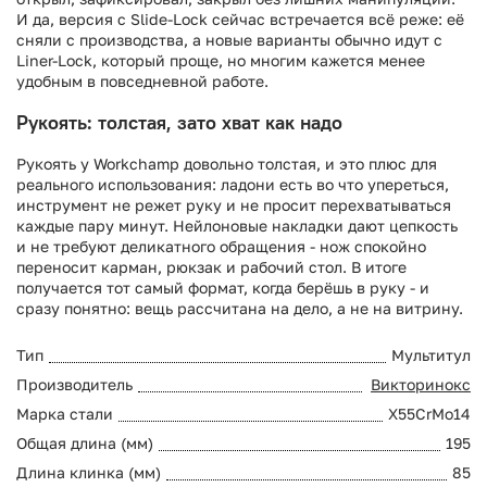
И да, версия с Slide-Lock сейчас встречается всё реже: её
сняли с производства, а новые варианты обычно идут с
Liner-Lock, который проще, но многим кажется менее
удобным в повседневной работе.
Рукоять: толстая, зато хват как надо
Рукоять у Workchamp довольно толстая, и это плюс для
реального использования: ладони есть во что упереться,
инструмент не режет руку и не просит перехватываться
каждые пару минут. Нейлоновые накладки дают цепкость
и не требуют деликатного обращения - нож спокойно
переносит карман, рюкзак и рабочий стол. В итоге
получается тот самый формат, когда берёшь в руку - и
сразу понятно: вещь рассчитана на дело, а не на витрину.
Тип
Мультитул
Производитель
Викторинокс
Марка стали
X55CrMo14
Общая длина (мм)
195
Длина клинка (мм)
85