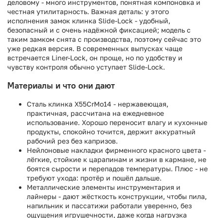
деловому - много инструментов, понятная компоновка и
честная утилитарность. Важная деталь: у этого
исполнения замок клинка Slide-Lock - удобный,
безопасный и с очень надёжной фиксацией; модель с
таким замком снята с производства, поэтому сейчас это
уже редкая версия. В современных выпусках чаще
встречается Liner-Lock, он проще, но по удобству и
чувству контроля обычно уступает Slide-Lock.
Материалы и что они дают
Сталь клинка X55CrMo14 - нержавеющая,
практичная, рассчитана на ежедневное
использование. Хорошо переносит влагу и кухонные
продукты, спокойно точится, держит аккуратный
рабочий рез без капризов.
Нейлоновые накладки фирменного красного цвета -
лёгкие, стойкие к царапинам и жизни в кармане, не
боятся сырости и перепадов температуры. Плюс - не
требуют ухода: протёр и пошёл дальше.
Металлические элементы инструментария и
лайнеры - дают жёсткость конструкции, чтобы пила,
напильник и пассатижи работали уверенно, без
ощущения игрушечности, даже когда нагрузка