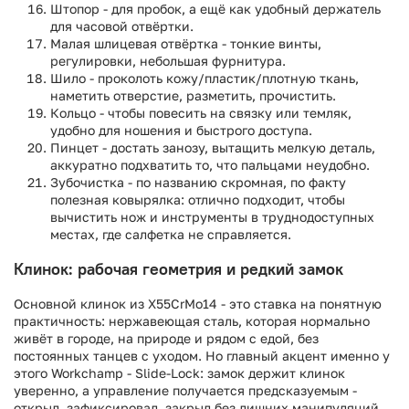
Штопор - для пробок, а ещё как удобный держатель
для часовой отвёртки.
Малая шлицевая отвёртка - тонкие винты,
регулировки, небольшая фурнитура.
Шило - проколоть кожу/пластик/плотную ткань,
наметить отверстие, разметить, прочистить.
Кольцо - чтобы повесить на связку или темляк,
удобно для ношения и быстрого доступа.
Пинцет - достать занозу, вытащить мелкую деталь,
аккуратно подхватить то, что пальцами неудобно.
Зубочистка - по названию скромная, по факту
полезная ковырялка: отлично подходит, чтобы
вычистить нож и инструменты в труднодоступных
местах, где салфетка не справляется.
Клинок: рабочая геометрия и редкий замок
Основной клинок из X55CrMo14 - это ставка на понятную
практичность: нержавеющая сталь, которая нормально
живёт в городе, на природе и рядом с едой, без
постоянных танцев с уходом. Но главный акцент именно у
этого Workchamp - Slide-Lock: замок держит клинок
уверенно, а управление получается предсказуемым -
открыл, зафиксировал, закрыл без лишних манипуляций.