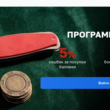
ПРОГРАМ
5
%
кэшбек за покупки
бо
баллами
Войти 