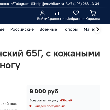
вонок
Telegram
help@nozhikov.ru
+7 (495) 268-13-34
Войти
Сравнение
Избранное
Корзина
ые
Российские
Военные
Топоры
Мачете, кукр
ский 65Г, с кожаными
ногу
е
9 000 руб
Бонусов за покупку:
450 руб
нский нож
Ожидаем поступление