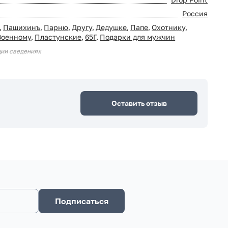
Россия
,
Пашихинъ
,
Парню
,
Другу
,
Дедушке
,
Папе
,
Охотнику
,
Военному
,
Пластунские
,
65Г
,
Подарки для мужчин
ции сведениях
Оставить отзыв
Подписаться