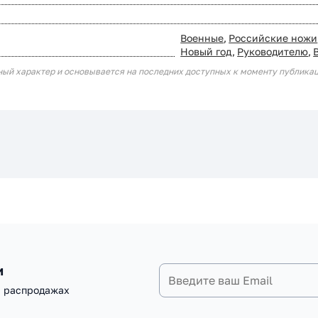
Военные
,
Российские ножи
Новый год
,
Руководителю
,
ный характер и основывается на последних доступных к моменту публика
и
и распродажах