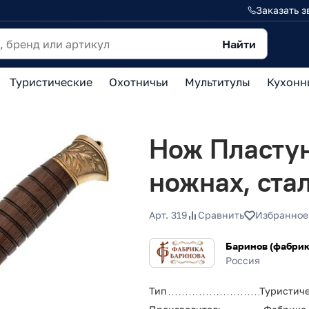
Заказать з
Найти
Туристические
Охотничьи
Мультитулы
Кухонн
Нож Пластун
ножнах, ста
Арт. 319
Сравнить
Избранное
Баринов (фабрик
Россия
Тип
Туристич