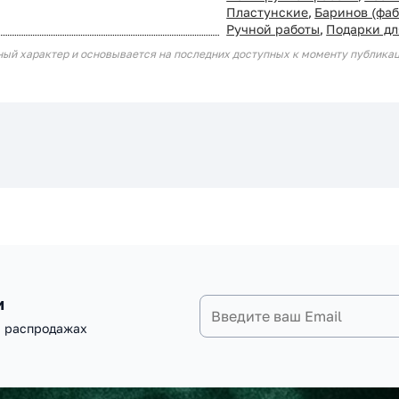
Пластунские
,
Баринов (фаб
Ручной работы
,
Подарки д
ный характер и основывается на последних доступных к моменту публика
и
и распродажах