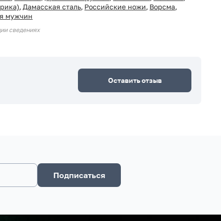
рика)
,
Дамасская сталь
,
Российские ножи
,
Ворсма
,
ля мужчин
ции сведениях
Оставить отзыв
Подписаться