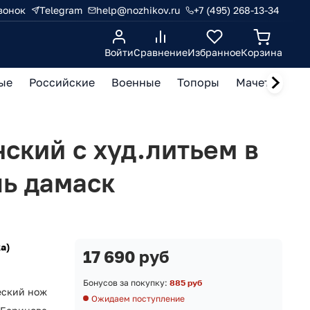
вонок
Telegram
help@nozhikov.ru
+7 (495) 268-13-34
Войти
Сравнение
Избранное
Корзина
ые
Российские
Военные
Топоры
Мачете, кукр
ский с худ.литьем в
ль дамаск
а)
17 690 руб
Бонусов за покупку:
885 руб
еский нож
Ожидаем поступление