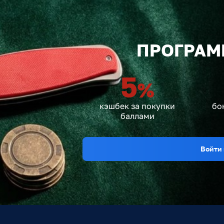
ПРОГРАМ
5
%
кэшбек за покупки
бо
баллами
Войти 